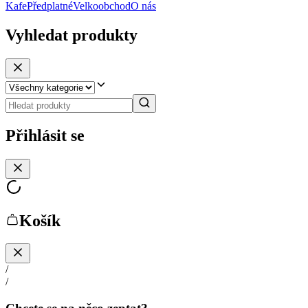
Kafe
Předplatné
Velkoobchod
O nás
Vyhledat produkty
Přihlásit se
Košík
/
/