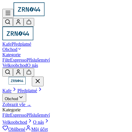
Kafe
Předplatné
Obchod
Kategorie
Filtr
Espresso
Příslušenství
Velkoobchod
O nás
Kafe
Předplatné
Obchod
Zobrazit vše →
Kategorie
Filtr
Espresso
Příslušenství
Velkoobchod
O nás
Oblíbené
Můj účet