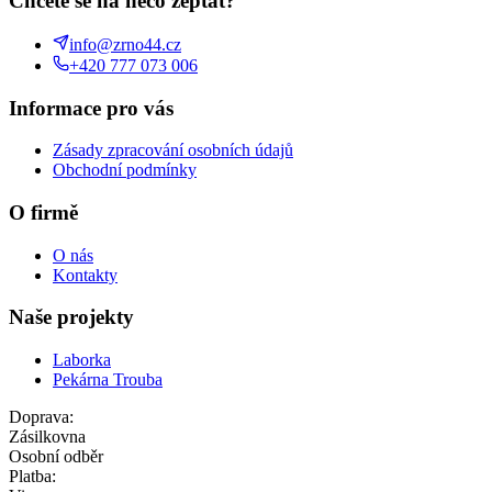
Chcete se na něco zeptat?
info@zrno44.cz
+420 777 073 006
Informace pro vás
Zásady zpracování osobních údajů
Obchodní podmínky
O firmě
O nás
Kontakty
Naše projekty
Laborka
Pekárna Trouba
Doprava:
Zásilkovna
Osobní odběr
Platba: