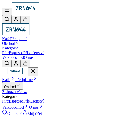
Kafe
Předplatné
Obchod
Kategorie
Filtr
Espresso
Příslušenství
Velkoobchod
O nás
Kafe
Předplatné
Obchod
Zobrazit vše →
Kategorie
Filtr
Espresso
Příslušenství
Velkoobchod
O nás
Oblíbené
Můj účet