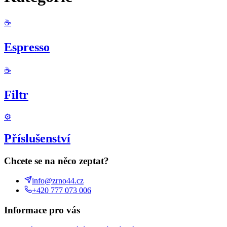
☕
Espresso
☕
Filtr
⚙️
Příslušenství
Chcete se na něco zeptat?
info@zrno44.cz
+420 777 073 006
Informace pro vás