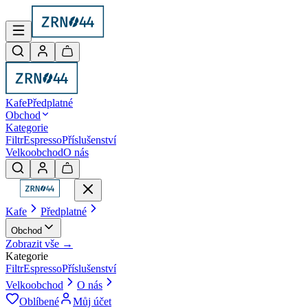
Kafe
Předplatné
Obchod
Kategorie
Filtr
Espresso
Příslušenství
Velkoobchod
O nás
Kafe
Předplatné
Obchod
Zobrazit vše →
Kategorie
Filtr
Espresso
Příslušenství
Velkoobchod
O nás
Oblíbené
Můj účet