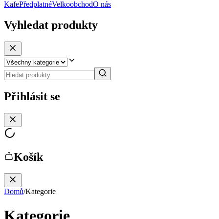
Kafe
Předplatné
Velkoobchod
O nás
Vyhledat produkty
Přihlásit se
Košík
Domů
/
Kategorie
Kategorie