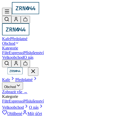
Kafe
Předplatné
Obchod
Kategorie
Filtr
Espresso
Příslušenství
Velkoobchod
O nás
Kafe
Předplatné
Obchod
Zobrazit vše →
Kategorie
Filtr
Espresso
Příslušenství
Velkoobchod
O nás
Oblíbené
Můj účet