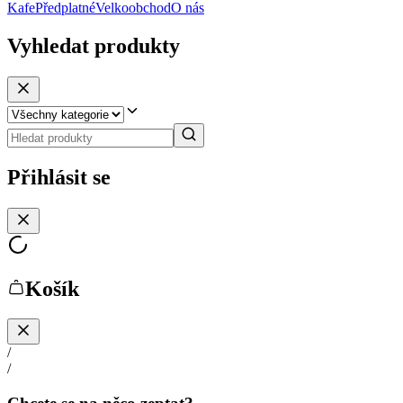
Kafe
Předplatné
Velkoobchod
O nás
Vyhledat produkty
Přihlásit se
Košík
/
/