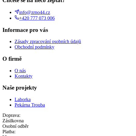
Chcete se na něco zeptat?
info@zrno44.cz
+420 777 073 006
Informace pro vás
Zásady zpracování osobních údajů
Obchodní podmínky
O firmě
O nás
Kontakty
Naše projekty
Laborka
Pekárna Trouba
Doprava:
Zásilkovna
Osobní odběr
Platba: