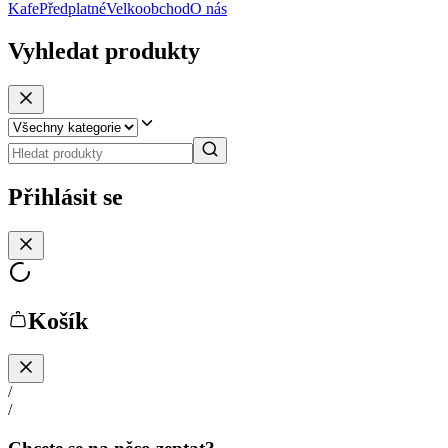
Kafe
Předplatné
Velkoobchod
O nás
Vyhledat produkty
Přihlásit se
Košík
/
/