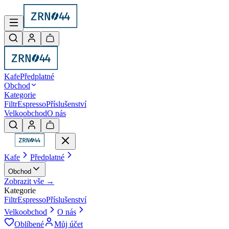
Kafe
Předplatné
Obchod
Kategorie
Filtr
Espresso
Příslušenství
Velkoobchod
O nás
Kafe
Předplatné
Obchod
Zobrazit vše →
Kategorie
Filtr
Espresso
Příslušenství
Velkoobchod
O nás
Oblíbené
Můj účet